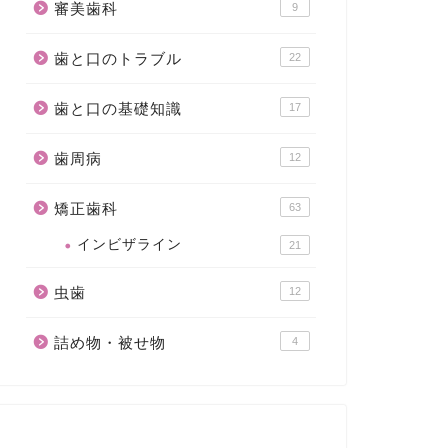
審美歯科
9
歯と口のトラブル
22
歯と口の基礎知識
17
歯周病
12
矯正歯科
63
インビザライン
21
虫歯
12
詰め物・被せ物
4