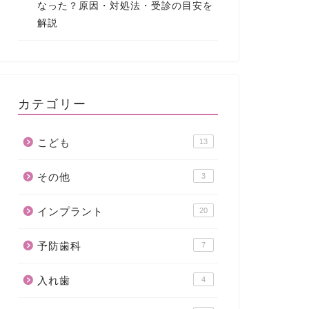
なった？原因・対処法・受診の目安を
解説
カテゴリー
こども
13
その他
3
インプラント
20
予防歯科
7
入れ歯
4