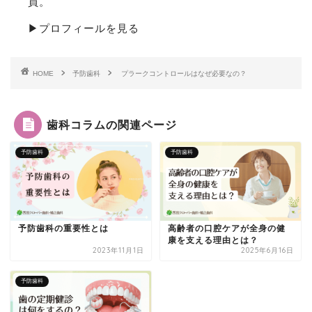
員。
▶プロフィールを見る
HOME
予防歯科
プラークコントロールはなぜ必要なの？
歯科コラムの関連ページ
予防歯科
予防歯科
予防歯科の重要性とは
高齢者の口腔ケアが全身の健
康を支える理由とは？
2023年11月1日
2025年6月16日
予防歯科